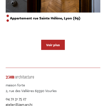
Appartement rue Sainte Hélène, Lyon (69)
Voir plus
2:am
architecture
maison forte
2, rue des Vallières 69390 Vourles
04 72 31 75 27
atelier@2am.archi